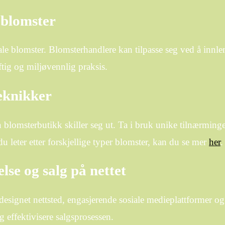
 blomster
ale blomster. Blomsterhandlere kan tilpasse seg ved å inn
tig og miljøvennlig praksis.
eknikker
n blomsterbutikk skiller seg ut. Ta i bruk unike tilnærmin
u leter etter forskjellige typer blomster, kan du se mer
her
.
lse og salg på nettet
designet nettsted, engasjerende sosiale medieplattformer og b
 effektivisere salgsprosessen.