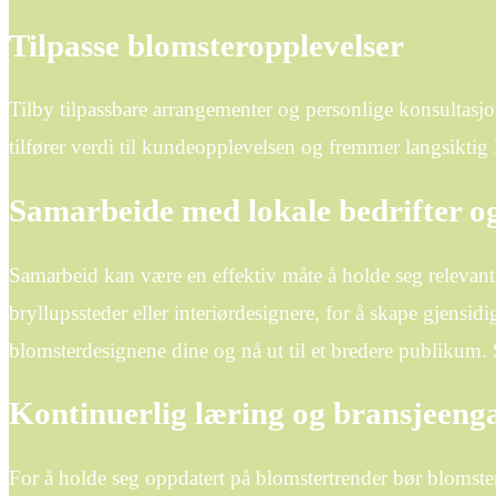
Tilpasse blomsteropplevelser
Tilby tilpassbare arrangementer og personlige konsultasj
tilfører verdi til kundeopplevelsen og fremmer langsiktig l
Samarbeide med lokale bedrifter og
Samarbeid kan være en effektiv måte å holde seg relevant
bryllupssteder eller interiørdesignere, for å skape gjensid
blomsterdesignene dine og nå ut til et bredere publikum.
Kontinuerlig læring og bransjeeng
For å holde seg oppdatert på blomstertrender bør blomster