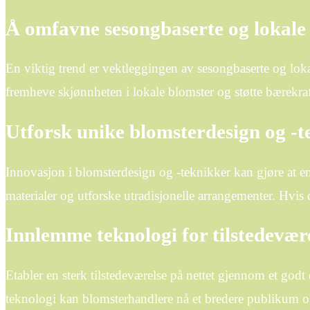
Å omfavne sesongbaserte og lokale
En viktig trend er vektleggingen av sesongbaserte og lok
fremheve skjønnheten i lokale blomster og støtte bærekraf
Utforsk unike blomsterdesign og -t
Innovasjon i blomsterdesign og -teknikker kan gjøre at e
materialer og utforske utradisjonelle arrangementer. Hvis d
Innlemme teknologi for tilstedevære
Etabler en sterk tilstedeværelse på nettet gjennom et godt 
teknologi kan blomsterhandlere nå et bredere publikum og