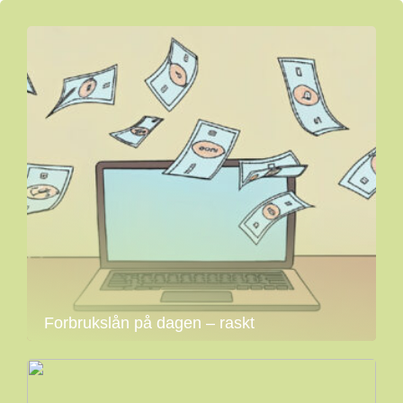
Forbrukslån på dagen – raskt