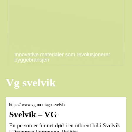
Innovative materialer som revolusjonerer
byggebransjen
Vg svelvik
https:// www.vg.no › tag › svelvik
Svelvik – VG
En person er funnet død i en utbrent bil i Svelvik
i Drammen kommune. Politiet …