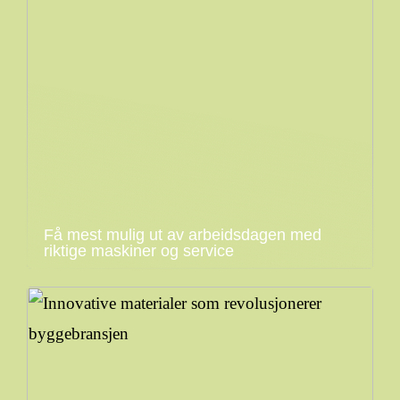
Få mest mulig ut av arbeidsdagen med
riktige maskiner og service