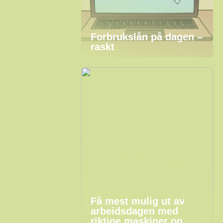
Forbrukslån på dagen –
raskt
Få mest mulig ut av
arbeidsdagen med
riktige maskiner og