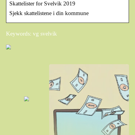
Skattelister for Svelvik 2019
Sjekk skattelistene i din kommune
Keywords: vg svelvik