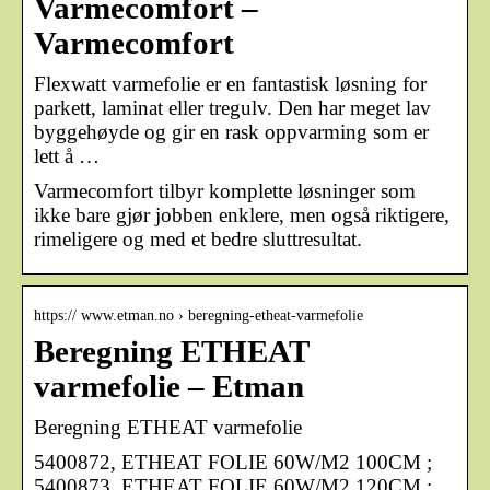
Varmecomfort –
Varmecomfort
Flexwatt varmefolie er en fantastisk løsning for
parkett, laminat eller tregulv. Den har meget lav
byggehøyde og gir en rask oppvarming som er
lett å …
Varmecomfort tilbyr komplette løsninger som
ikke bare gjør jobben enklere, men også riktigere,
rimeligere og med et bedre sluttresultat.
https:// www.etman.no › beregning-etheat-varmefolie
Beregning ETHEAT
varmefolie – Etman
Beregning ETHEAT varmefolie
5400872, ETHEAT FOLIE 60W/M2 100CM ;
5400873, ETHEAT FOLIE 60W/M2 120CM ;