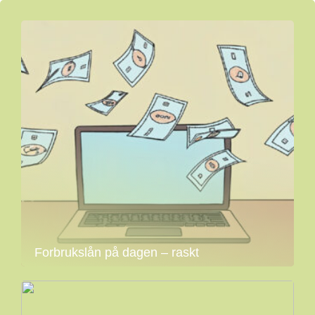
Forbrukslån på dagen – raskt