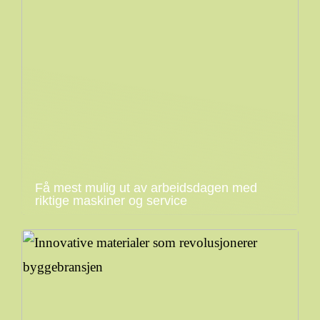
Få mest mulig ut av arbeidsdagen med
riktige maskiner og service