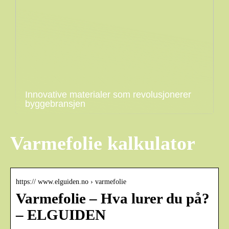
Innovative materialer som revolusjonerer
byggebransjen
Varmefolie kalkulator
https:// www.elguiden.no › varmefolie
Varmefolie – Hva lurer du på?
– ELGUIDEN