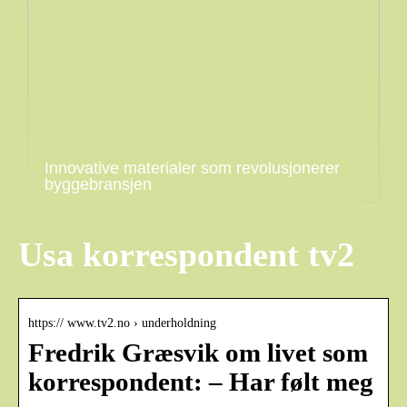
Innovative materialer som revolusjonerer
byggebransjen
Usa korrespondent tv2
https:// www.tv2.no › underholdning
Fredrik Græsvik om livet som
korrespondent: – Har følt meg