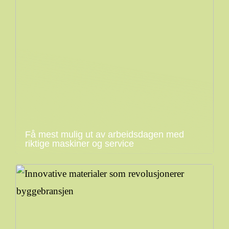
Få mest mulig ut av arbeidsdagen med
riktige maskiner og service