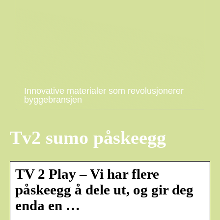
Innovative materialer som revolusjonerer
byggebransjen
Tv2 sumo påskeegg
TV 2 Play – Vi har flere
påskeegg å dele ut, og gir deg
enda en …