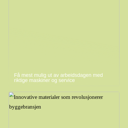
Få mest mulig ut av arbeidsdagen med
riktige maskiner og service