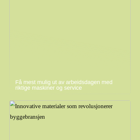
Få mest mulig ut av arbeidsdagen med
riktige maskiner og service