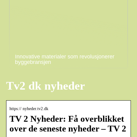
Innovative materialer som revolusjonerer
byggebransjen
Tv2 dk nyheder
https:// nyheder.tv2.dk
TV 2 Nyheder: Få overblikket
over de seneste nyheder – TV 2