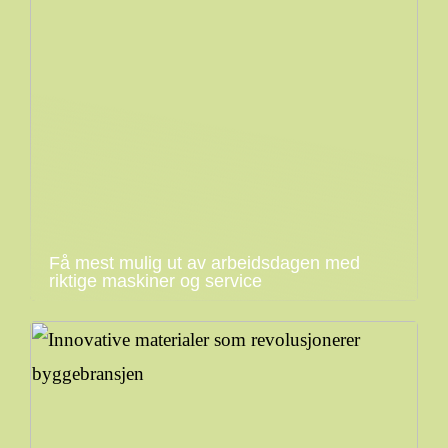
Få mest mulig ut av arbeidsdagen med
riktige maskiner og service