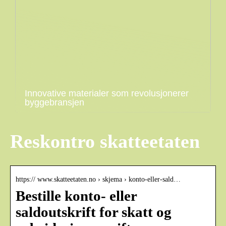
Innovative materialer som revolusjonerer
byggebransjen
Reskontro skatteetaten
https:// www.skatteetaten.no › skjema › konto-eller-sald…
Bestille konto- eller
saldoutskrift for skatt og