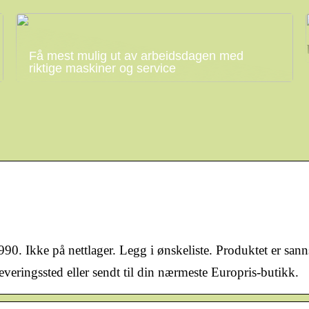
Få mest mulig ut av arbeidsdagen med
riktige maskiner og service
90. Ikke på nettlager. Legg i ønskeliste. Produktet er sann
leveringssted eller sendt til din nærmeste Europris-butikk.