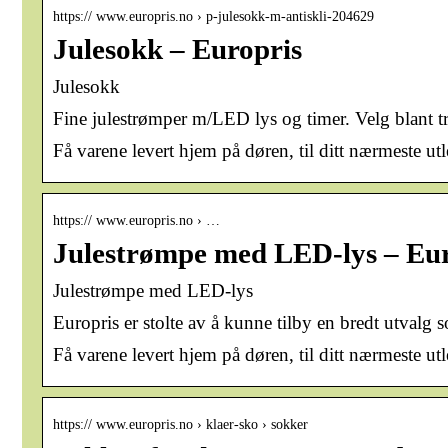
https:// www.europris.no › p-julesokk-m-antiskli-204629
Julesokk – Europris
Julesokk
Fine julestrømper m/LED lys og timer. Velg blant tr
Få varene levert hjem på døren, til ditt nærmeste ut
https:// www.europris.no › …
Julestrømpe med LED-lys – Eur
Julestrømpe med LED-lys
Europris er stolte av å kunne tilby en bredt utvalg s
Få varene levert hjem på døren, til ditt nærmeste ut
https:// www.europris.no › klaer-sko › sokker