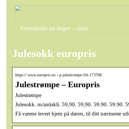
Forbrukslån på dagen – raskt
Julesokk europris
https:// www.europris.no › p-julestrompe-filt-173768
Julestrømpe – Europris
Julestrømpe
Julesokk. m/antiskli. 59,90. 59,90. 59.90. 59.90. 59
Få varene levert hjem på døren, til ditt nærmeste ut