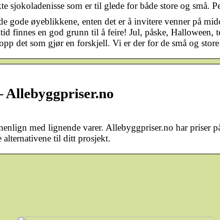
te sjokoladenisse som er til glede for både store og små. P
de gode øyeblikkene, enten det er å invitere venner på mid
id finnes en god grunn til å feire! Jul, påske, Halloween, tel
pp det som gjør en forskjell. Vi er der for de små og stor
 – Allebyggpriser.no
menlign med lignende varer. Allebyggpriser.no har priser på 
lternativene til ditt prosjekt.