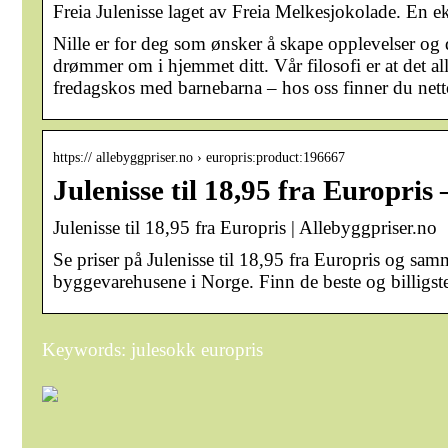
Freia Julenisse laget av Freia Melkesjokolade. En ek
Nille er for deg som ønsker å skape opplevelser og 
drømmer om i hjemmet ditt. Vår filosofi er at det allt
fredagskos med barnebarna – hos oss finner du netto
https:// allebyggpriser.no › europris:product:196667
Julenisse til 18,95 fra Europris
Julenisse til 18,95 fra Europris | Allebyggpriser.no
Se priser på Julenisse til 18,95 fra Europris og sam
byggevarehusene i Norge. Finn de beste og billigste a
Keywords: julesokk europris