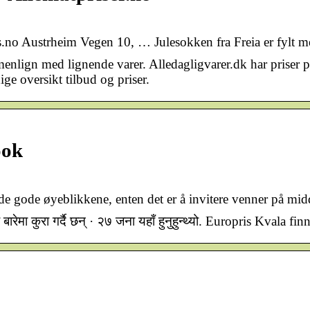
o Austrheim Vegen 10, … Julesokken fra Freia er fylt med
enlign med lignende varer. Alledagligvarer.dk har priser på
ge oversikt tilbud og priser.
ook
 de gode øyeblikkene, enten det er å invitere venner på mi
मा कुरा गर्दै छन् · २७ जना यहाँ हुनुहुन्थ्यो. Europris Kvala