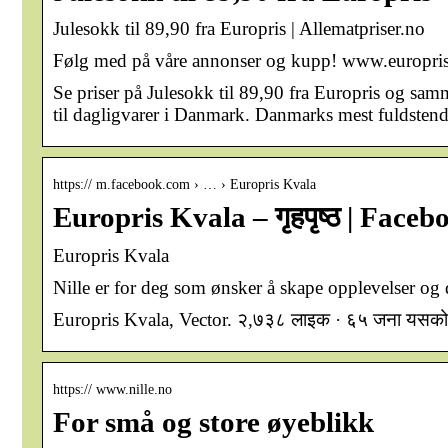
Julesokk til 89,90 fra Europris | Allematpriser.no
Følg med på våre annonser og kupp! www.europris.n
Se priser på Julesokk til 89,90 fra Europris og samm
til dagligvarer i Danmark. Danmarks mest fuldstendi
https:// m.facebook.com › … › Europris Kvala
Europris Kvala – गृहपृष्‍ठ | Faceb
Europris Kvala
Nille er for deg som ønsker å skape opplevelser og
Europris Kvala, Vector. २,७३८ लाइक · ६५ जना यसको बारे
https:// www.nille.no
For små og store øyeblikk