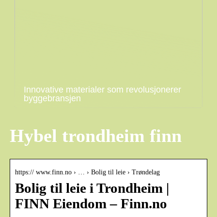
Innovative materialer som revolusjonerer
byggebransjen
Hybel trondheim finn
https:// www.finn.no › … › Bolig til leie › Trøndelag
Bolig til leie i Trondheim |
FINN Eiendom – Finn.no