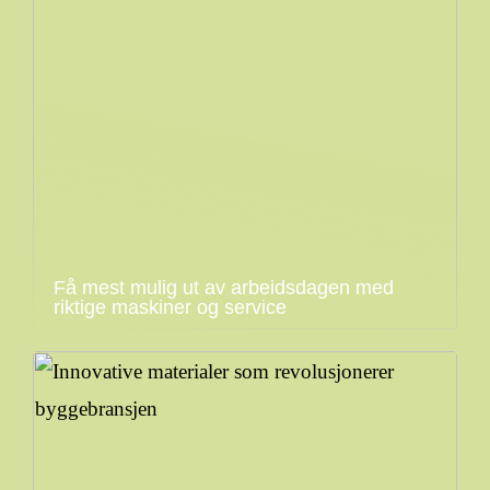
Få mest mulig ut av arbeidsdagen med
riktige maskiner og service