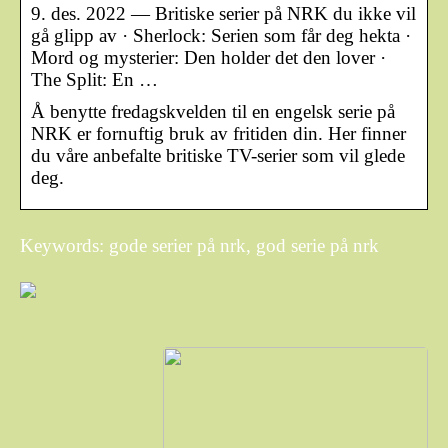
9. des. 2022 — Britiske serier på NRK du ikke vil
gå glipp av · Sherlock: Serien som får deg hekta ·
Mord og mysterier: Den holder det den lover ·
The Split: En …
Å benytte fredagskvelden til en engelsk serie på
NRK er fornuftig bruk av fritiden din. Her finner
du våre anbefalte britiske TV-serier som vil glede
deg.
Keywords: gode serier på nrk, god serie på nrk