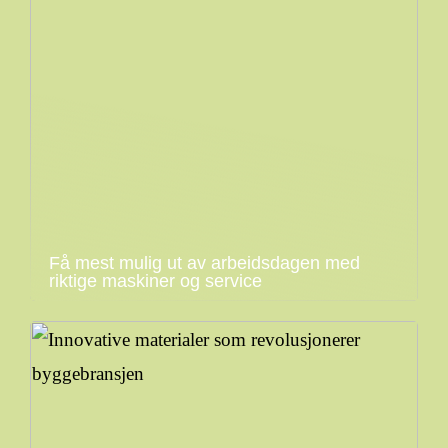
Få mest mulig ut av arbeidsdagen med
riktige maskiner og service