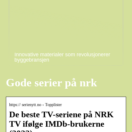
Innovative materialer som revolusjonerer
byggebransjen
Gode serier på nrk
https:// serienytt.no › Topplister
De beste TV-seriene på NRK
TV ifølge IMDb-brukerne