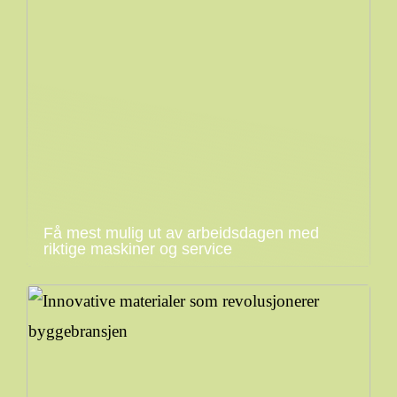
Få mest mulig ut av arbeidsdagen med
riktige maskiner og service