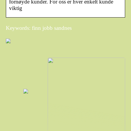
fornøyde kunder. For oss er hver enkelt kunde
viktig
Keywords: finn jobb sandnes