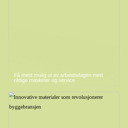
Få mest mulig ut av arbeidsdagen med
riktige maskiner og service