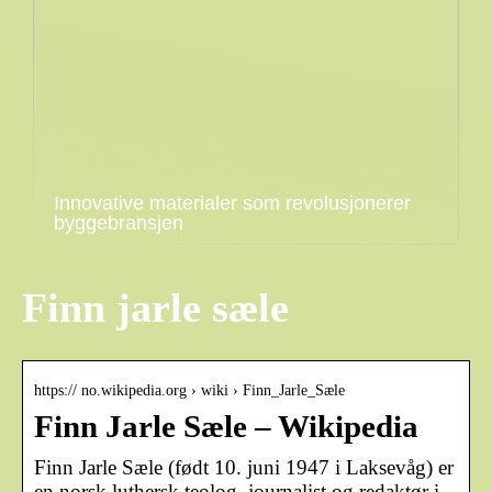
Innovative materialer som revolusjonerer
byggebransjen
Finn jarle sæle
https:// no.wikipedia.org › wiki › Finn_Jarle_Sæle
Finn Jarle Sæle – Wikipedia
Finn Jarle Sæle (født 10. juni 1947 i Laksevåg) er
en norsk luthersk teolog, journalist og redaktør i