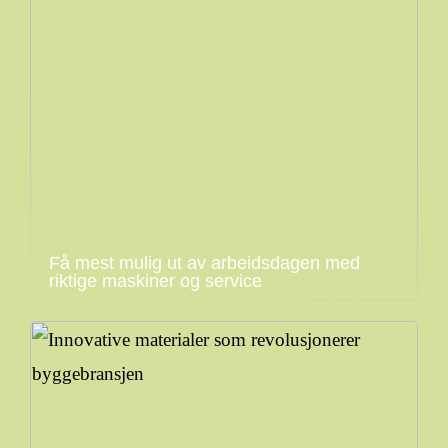
Få mest mulig ut av arbeidsdagen med
riktige maskiner og service