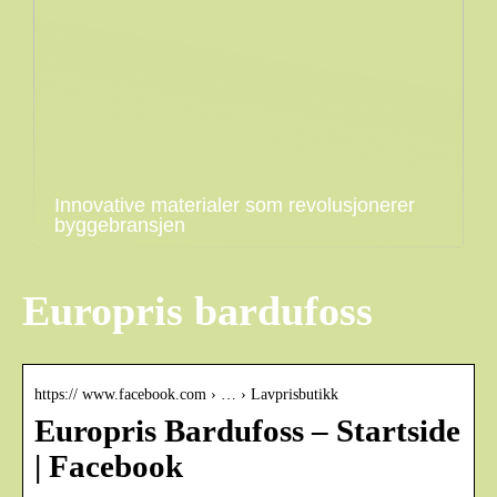
Innovative materialer som revolusjonerer
byggebransjen
Europris bardufoss
https:// www.facebook.com › … › Lavprisbutikk
Europris Bardufoss – Startside
| Facebook