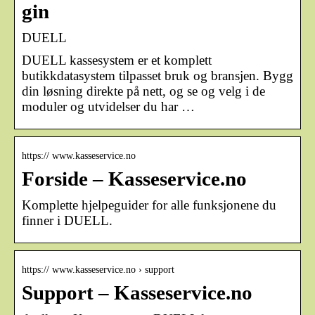
gin
DUELL
DUELL kassesystem er et komplett
butikkdatasystem tilpasset bruk og bransjen. Bygg
din løsning direkte på nett, og se og velg i de
moduler og utvidelser du har …
https:// www.kasseservice.no
Forside – Kasseservice.no
Komplette hjelpeguider for alle funksjonene du
finner i DUELL.
https:// www.kasseservice.no › support
Support – Kasseservice.no