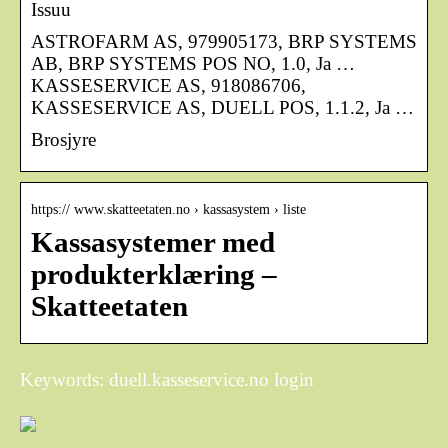
Issuu
ASTROFARM AS, 979905173, BRP SYSTEMS
AB, BRP SYSTEMS POS NO, 1.0, Ja …
KASSESERVICE AS, 918086706,
KASSESERVICE AS, DUELL POS, 1.1.2, Ja …
Brosjyre
https:// www.skatteetaten.no › kassasystem › liste
Kassasystemer med
produkterklæring –
Skatteetaten
Keywords: duell.kasseservice.no login