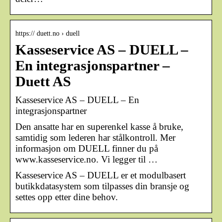
https:// duett.no › duell
Kasseservice AS – DUELL –
En integrasjonspartner –
Duett AS
Kasseservice AS – DUELL – En
integrasjonspartner
Den ansatte har en superenkel kasse å bruke,
samtidig som lederen har stålkontroll. Mer
informasjon om DUELL finner du på
www.kasseservice.no. Vi legger til …
Kasseservice AS – DUELL er et modulbasert
butikkdatasystem som tilpasses din bransje og
settes opp etter dine behov.