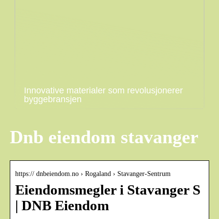
Innovative materialer som revolusjonerer
byggebransjen
Dnb eiendom stavanger
https:// dnbeiendom.no › Rogaland › Stavanger-Sentrum
Eiendomsmegler i Stavanger S
| DNB Eiendom