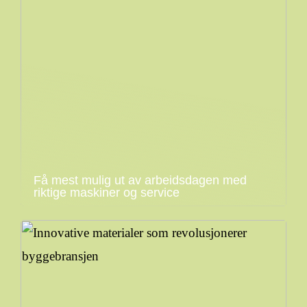
Få mest mulig ut av arbeidsdagen med
riktige maskiner og service