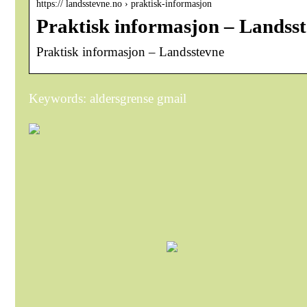
https:// landsstevne.no › praktisk-informasjon
Praktisk informasjon – Landss
Praktisk informasjon – Landsstevne
Keywords: aldersgrense gmail