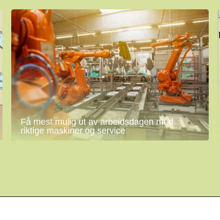
Få mest mulig ut av arbeidsdagen med
riktige maskiner og service