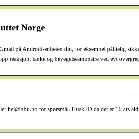
tuttet Norge
Gmail på Android-enheten din, for eksempel pålitelig sikkerh
 opp reaksjon, tanke og bevegelsesmønstre ved evt overgre
ller hei@nbu.no for spørsmål. Husk ID da det er 16 års a