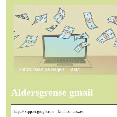
Forbrukslån på dagen – raskt
Aldersgrense gmail
https:// support.google.com › families › answer